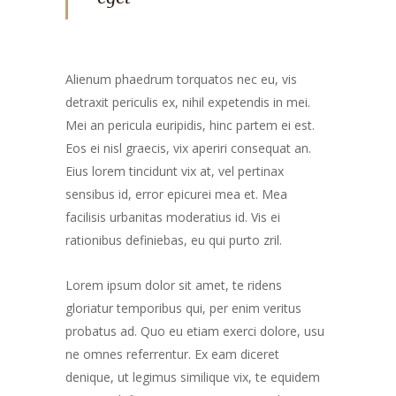
Alienum phaedrum torquatos nec eu, vis
detraxit periculis ex, nihil expetendis in mei.
Mei an pericula euripidis, hinc partem ei est.
Eos ei nisl graecis, vix aperiri consequat an.
Eius lorem tincidunt vix at, vel pertinax
sensibus id, error epicurei mea et. Mea
facilisis urbanitas moderatius id. Vis ei
rationibus definiebas, eu qui purto zril.
Lorem ipsum dolor sit amet, te ridens
gloriatur temporibus qui, per enim veritus
probatus ad. Quo eu etiam exerci dolore, usu
ne omnes referrentur. Ex eam diceret
denique, ut legimus similique vix, te equidem